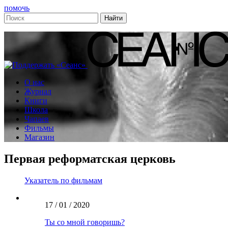
помочь
О нас
Журнал
Книги
Школа
Чапаев
Фильмы
Магазин
Первая реформатская церковь
Указатель по фильмам
17 / 01 / 2020
Ты со мной говоришь?