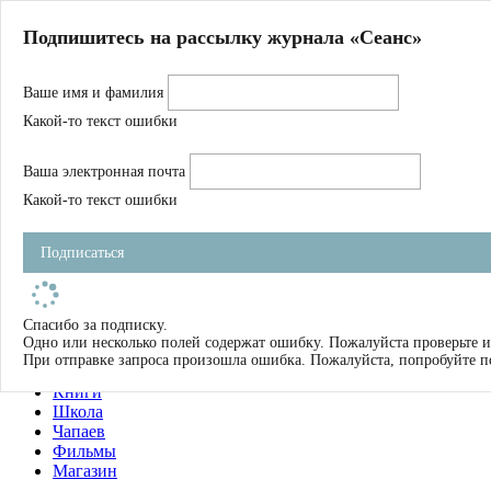
Главная
Подпишитесь на рассылку журнала «Сеанс»
О нас
Авторы
Ваше имя и фамилия
Магазин
Журнал
Какой-то текст ошибки
Книги
Спецпроекты
Ваша электронная почта
Школа
Устав
Какой-то текст ошибки
Отчетность
Фильмы
Подписаться
Имена
Тэги
искать
Спасибо за подписку.
Одно или несколько полей содержат ошибку. Пожалуйста проверьте и
О нас
При отправке запроса произошла ошибка. Пожалуйста, попробуйте п
Журнал
Книги
Школа
Чапаев
Фильмы
Магазин