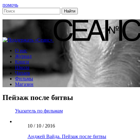
помочь
О нас
Журнал
Книги
Школа
Чапаев
Фильмы
Магазин
Пейзаж после битвы
Указатель по фильмам
10 / 10 / 2016
Анджей Вайда. Пейзаж после битвы