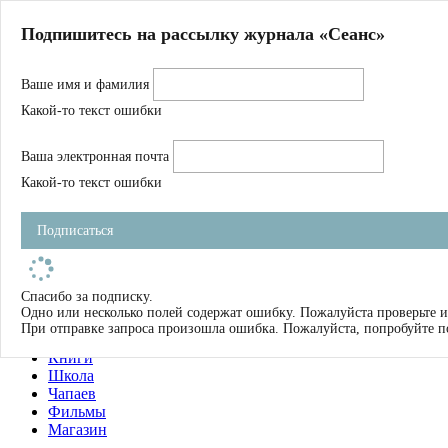
Главная
Подпишитесь на рассылку журнала «Сеанс»
О нас
Авторы
Ваше имя и фамилия
Магазин
Журнал
Какой-то текст ошибки
Книги
Спецпроекты
Ваша электронная почта
Школа
Устав
Какой-то текст ошибки
Отчетность
Фильмы
Подписаться
Имена
Тэги
искать
Спасибо за подписку.
Одно или несколько полей содержат ошибку. Пожалуйста проверьте и
О нас
При отправке запроса произошла ошибка. Пожалуйста, попробуйте п
Журнал
Книги
Школа
Чапаев
Фильмы
Магазин