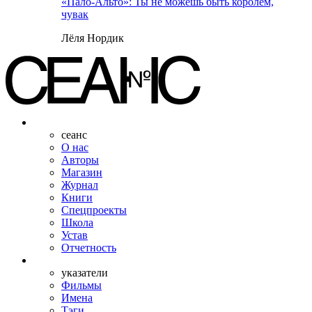
«Пало-Альто»: Ты не можешь быть королем,
чувак
Лёля Нордик
сеанс
О нас
Авторы
Магазин
Журнал
Книги
Спецпроекты
Школа
Устав
Отчетность
указатели
Фильмы
Имена
Тэги