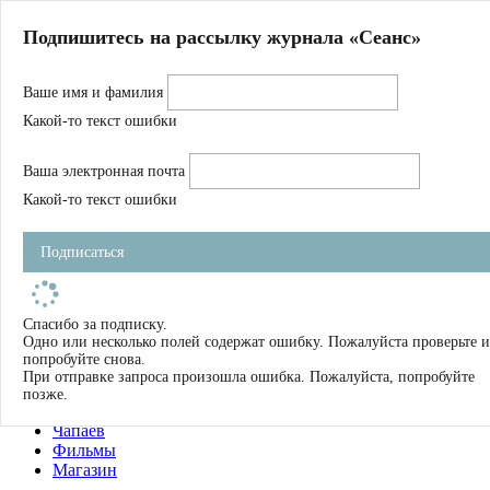
Главная
Подпишитесь на рассылку журнала «Сеанс»
О нас
Авторы
Ваше имя и фамилия
Магазин
Журнал
Какой-то текст ошибки
Книги
Спецпроекты
Ваша электронная почта
Школа
Устав
Какой-то текст ошибки
Отчетность
Фильмы
Подписаться
Имена
Тэги
искать
Спасибо за подписку.
Одно или несколько полей содержат ошибку. Пожалуйста проверьте и
О нас
попробуйте снова.
Журнал
При отправке запроса произошла ошибка. Пожалуйста, попробуйте
Книги
позже.
Школа
Чапаев
Фильмы
Магазин