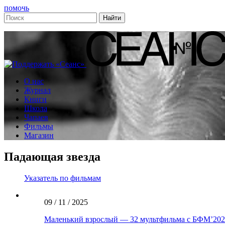
помочь
О нас
Журнал
Книги
Школа
Чапаев
Фильмы
Магазин
Падающая звезда
Указатель по фильмам
09 / 11 / 2025
Маленький взрослый — 32 мультфильма с БФМ’202