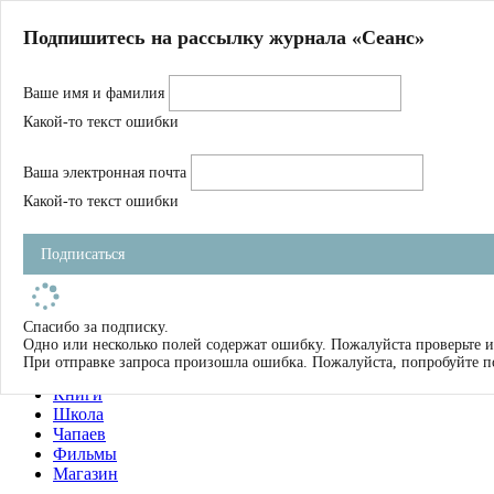
Главная
Подпишитесь на рассылку журнала «Сеанс»
О нас
Авторы
Ваше имя и фамилия
Магазин
Журнал
Какой-то текст ошибки
Книги
Спецпроекты
Ваша электронная почта
Школа
Устав
Какой-то текст ошибки
Отчетность
Фильмы
Подписаться
Имена
Тэги
искать
Спасибо за подписку.
Одно или несколько полей содержат ошибку. Пожалуйста проверьте и
О нас
При отправке запроса произошла ошибка. Пожалуйста, попробуйте п
Журнал
Книги
Школа
Чапаев
Фильмы
Магазин