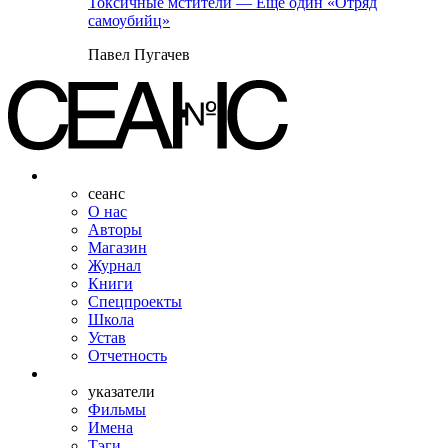
Токсичные мстители — Еще один «Отряд
самоубийц»
Павел Пугачев
сеанс
О нас
Авторы
Магазин
Журнал
Книги
Спецпроекты
Школа
Устав
Отчетность
указатели
Фильмы
Имена
Тэги