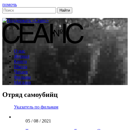
помочь
О нас
Журнал
Книги
Школа
Чапаев
Фильмы
Магазин
Отряд самоубийц
Указатель по фильмам
05 / 08 / 2021