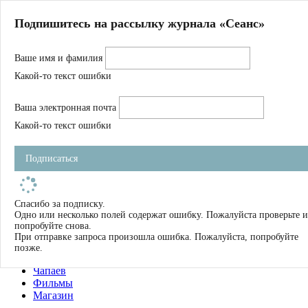
Главная
Подпишитесь на рассылку журнала «Сеанс»
О нас
Авторы
Ваше имя и фамилия
Магазин
Журнал
Какой-то текст ошибки
Книги
Спецпроекты
Ваша электронная почта
Школа
Устав
Какой-то текст ошибки
Отчетность
Фильмы
Подписаться
Имена
Тэги
искать
Спасибо за подписку.
Одно или несколько полей содержат ошибку. Пожалуйста проверьте и
О нас
попробуйте снова.
Журнал
При отправке запроса произошла ошибка. Пожалуйста, попробуйте
Книги
позже.
Школа
Чапаев
Фильмы
Магазин