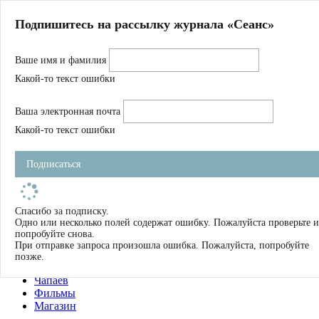
Главная
Подпишитесь на рассылку журнала «Сеанс»
О нас
Авторы
Ваше имя и фамилия
Магазин
Журнал
Какой-то текст ошибки
Книги
Спецпроекты
Ваша электронная почта
Школа
Устав
Какой-то текст ошибки
Отчетность
Фильмы
Подписаться
Имена
Тэги
искать
Спасибо за подписку.
Одно или несколько полей содержат ошибку. Пожалуйста проверьте и
О нас
попробуйте снова.
Журнал
При отправке запроса произошла ошибка. Пожалуйста, попробуйте
Книги
позже.
Школа
Чапаев
Фильмы
Магазин