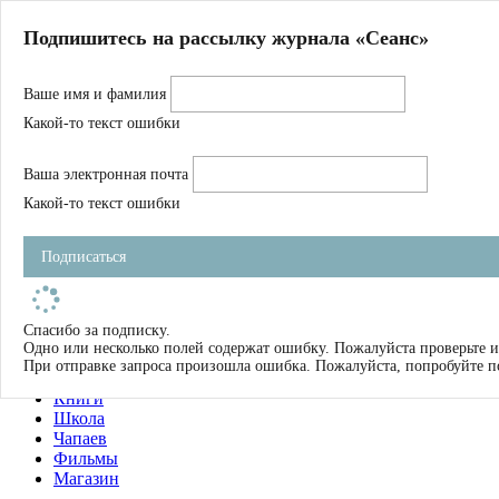
Главная
Подпишитесь на рассылку журнала «Сеанс»
О нас
Авторы
Ваше имя и фамилия
Магазин
Журнал
Какой-то текст ошибки
Книги
Спецпроекты
Ваша электронная почта
Школа
Устав
Какой-то текст ошибки
Отчетность
Фильмы
Подписаться
Имена
Тэги
искать
Спасибо за подписку.
Одно или несколько полей содержат ошибку. Пожалуйста проверьте и
О нас
При отправке запроса произошла ошибка. Пожалуйста, попробуйте п
Журнал
Книги
Школа
Чапаев
Фильмы
Магазин