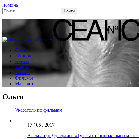
помочь
О нас
Журнал
Книги
Школа
Чапаев
Фильмы
Магазин
Ольга
Указатель по фильмам
17 / 05 / 2017
Александр Дулерайн: «Тут, как с пирожками на вок