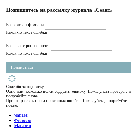
Главная
Подпишитесь на рассылку журнала «Сеанс»
О нас
Авторы
Ваше имя и фамилия
Магазин
Журнал
Какой-то текст ошибки
Книги
Спецпроекты
Ваша электронная почта
Школа
Устав
Какой-то текст ошибки
Отчетность
Фильмы
Подписаться
Имена
Тэги
искать
Спасибо за подписку.
Одно или несколько полей содержат ошибку. Пожалуйста проверьте и
О нас
попробуйте снова.
Журнал
При отправке запроса произошла ошибка. Пожалуйста, попробуйте
Книги
позже.
Школа
Чапаев
Фильмы
Магазин