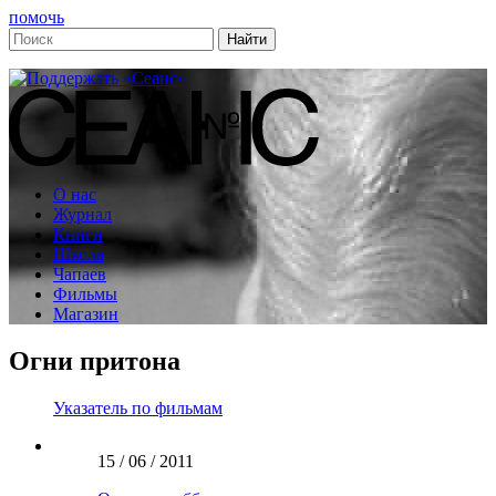
помочь
О нас
Журнал
Книги
Школа
Чапаев
Фильмы
Магазин
Огни притона
Указатель по фильмам
15 / 06 / 2011