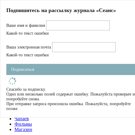
Главная
Подпишитесь на рассылку журнала «Сеанс»
О нас
Авторы
Ваше имя и фамилия
Магазин
Журнал
Какой-то текст ошибки
Книги
Спецпроекты
Ваша электронная почта
Школа
Устав
Какой-то текст ошибки
Отчетность
Фильмы
Подписаться
Имена
Тэги
искать
Спасибо за подписку.
Одно или несколько полей содержат ошибку. Пожалуйста проверьте и
О нас
попробуйте снова.
Журнал
При отправке запроса произошла ошибка. Пожалуйста, попробуйте
Книги
позже.
Школа
Чапаев
Фильмы
Магазин