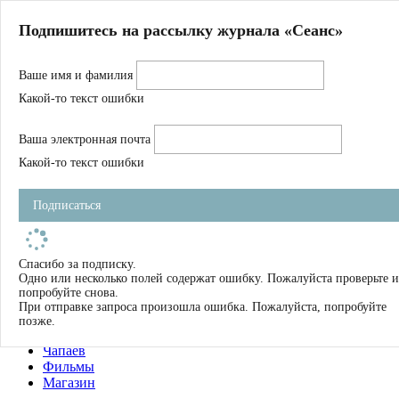
Главная
Подпишитесь на рассылку журнала «Сеанс»
О нас
Авторы
Ваше имя и фамилия
Магазин
Журнал
Какой-то текст ошибки
Книги
Спецпроекты
Ваша электронная почта
Школа
Устав
Какой-то текст ошибки
Отчетность
Фильмы
Подписаться
Имена
Тэги
искать
Спасибо за подписку.
Одно или несколько полей содержат ошибку. Пожалуйста проверьте и
О нас
попробуйте снова.
Журнал
При отправке запроса произошла ошибка. Пожалуйста, попробуйте
Книги
позже.
Школа
Чапаев
Фильмы
Магазин