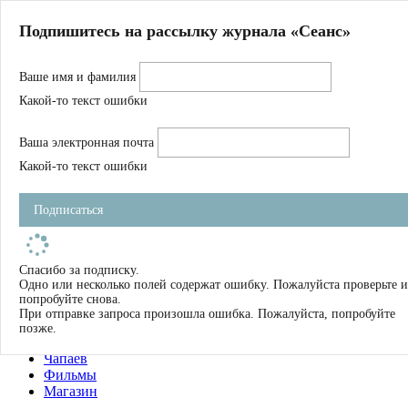
Главная
Подпишитесь на рассылку журнала «Сеанс»
О нас
Авторы
Ваше имя и фамилия
Магазин
Журнал
Какой-то текст ошибки
Книги
Спецпроекты
Ваша электронная почта
Школа
Устав
Какой-то текст ошибки
Отчетность
Фильмы
Подписаться
Имена
Тэги
искать
Спасибо за подписку.
Одно или несколько полей содержат ошибку. Пожалуйста проверьте и
О нас
попробуйте снова.
Журнал
При отправке запроса произошла ошибка. Пожалуйста, попробуйте
Книги
позже.
Школа
Чапаев
Фильмы
Магазин