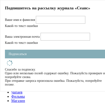
Главная
Подпишитесь на рассылку журнала «Сеанс»
О нас
Авторы
Ваше имя и фамилия
Магазин
Журнал
Какой-то текст ошибки
Книги
Спецпроекты
Ваша электронная почта
Школа
Устав
Какой-то текст ошибки
Отчетность
Фильмы
Подписаться
Имена
Тэги
искать
Спасибо за подписку.
Одно или несколько полей содержат ошибку. Пожалуйста проверьте и
О нас
попробуйте снова.
Журнал
При отправке запроса произошла ошибка. Пожалуйста, попробуйте
Книги
позже.
Школа
Чапаев
Фильмы
Магазин