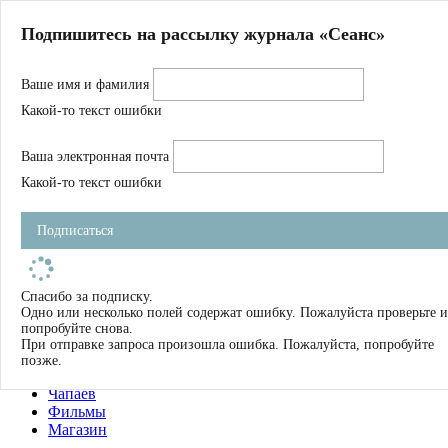
Главная
Подпишитесь на рассылку журнала «Сеанс»
О нас
Авторы
Ваше имя и фамилия
Магазин
Журнал
Какой-то текст ошибки
Книги
Спецпроекты
Ваша электронная почта
Школа
Устав
Какой-то текст ошибки
Отчетность
Фильмы
Подписаться
Имена
Тэги
искать
Спасибо за подписку.
Одно или несколько полей содержат ошибку. Пожалуйста проверьте и
О нас
попробуйте снова.
Журнал
При отправке запроса произошла ошибка. Пожалуйста, попробуйте
Книги
позже.
Школа
Чапаев
Фильмы
Магазин