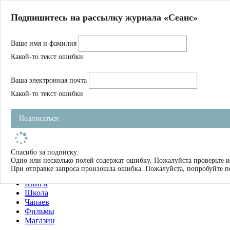
Главная
Подпишитесь на рассылку журнала «Сеанс»
О нас
Авторы
Ваше имя и фамилия
Магазин
Журнал
Какой-то текст ошибки
Книги
Спецпроекты
Ваша электронная почта
Школа
Устав
Какой-то текст ошибки
Отчетность
Фильмы
Подписаться
Имена
Тэги
искать
Спасибо за подписку.
Одно или несколько полей содержат ошибку. Пожалуйста проверьте и
О нас
При отправке запроса произошла ошибка. Пожалуйста, попробуйте п
Журнал
Книги
Школа
Чапаев
Фильмы
Магазин