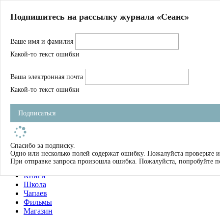
Главная
Подпишитесь на рассылку журнала «Сеанс»
О нас
Авторы
Ваше имя и фамилия
Магазин
Журнал
Какой-то текст ошибки
Книги
Спецпроекты
Ваша электронная почта
Школа
Устав
Какой-то текст ошибки
Отчетность
Фильмы
Подписаться
Имена
Тэги
искать
Спасибо за подписку.
Одно или несколько полей содержат ошибку. Пожалуйста проверьте и
О нас
При отправке запроса произошла ошибка. Пожалуйста, попробуйте п
Журнал
Книги
Школа
Чапаев
Фильмы
Магазин