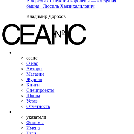
В чертогах Снежной королевы — «Ледяная
башня» Люсиль Хадзихалилович
Владимир Дорохов
сеанс
О нас
Авторы
Магазин
Журнал
Книги
Спецпроекты
Школа
Устав
Отчетность
указатели
Фильмы
Имена
Тэги