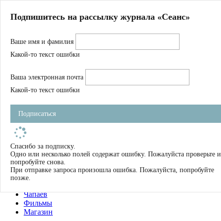
Главная
Подпишитесь на рассылку журнала «Сеанс»
О нас
Авторы
Ваше имя и фамилия
Магазин
Журнал
Какой-то текст ошибки
Книги
Спецпроекты
Ваша электронная почта
Школа
Устав
Какой-то текст ошибки
Отчетность
Фильмы
Подписаться
Имена
Тэги
искать
Спасибо за подписку.
Одно или несколько полей содержат ошибку. Пожалуйста проверьте и
О нас
попробуйте снова.
Журнал
При отправке запроса произошла ошибка. Пожалуйста, попробуйте
Книги
позже.
Школа
Чапаев
Фильмы
Магазин