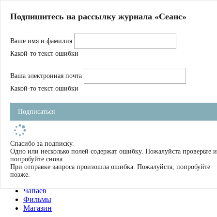
Главная
Подпишитесь на рассылку журнала «Сеанс»
О нас
Авторы
Ваше имя и фамилия
Магазин
Журнал
Какой-то текст ошибки
Книги
Спецпроекты
Ваша электронная почта
Школа
Устав
Какой-то текст ошибки
Отчетность
Фильмы
Подписаться
Имена
Тэги
искать
Спасибо за подписку.
Одно или несколько полей содержат ошибку. Пожалуйста проверьте и
О нас
попробуйте снова.
Журнал
При отправке запроса произошла ошибка. Пожалуйста, попробуйте
Книги
позже.
Школа
Чапаев
Фильмы
Магазин