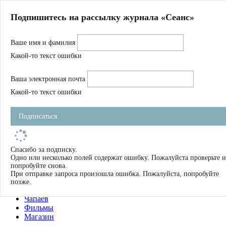
Главная
Подпишитесь на рассылку журнала «Сеанс»
О нас
Авторы
Ваше имя и фамилия
Магазин
Журнал
Какой-то текст ошибки
Книги
Спецпроекты
Ваша электронная почта
Школа
Устав
Какой-то текст ошибки
Отчетность
Фильмы
Подписаться
Имена
Тэги
искать
Спасибо за подписку.
Одно или несколько полей содержат ошибку. Пожалуйста проверьте и
О нас
попробуйте снова.
Журнал
При отправке запроса произошла ошибка. Пожалуйста, попробуйте
Книги
позже.
Школа
Чапаев
Фильмы
Магазин