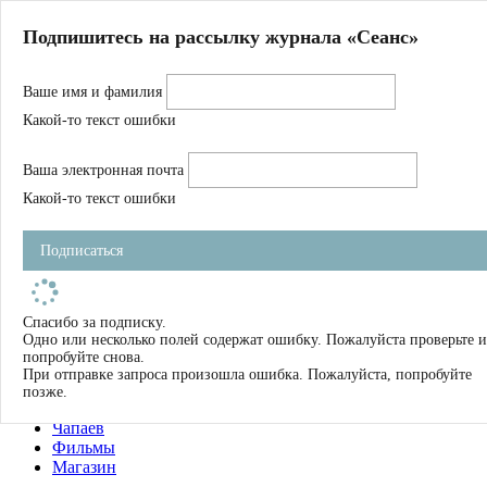
Главная
Подпишитесь на рассылку журнала «Сеанс»
О нас
Авторы
Ваше имя и фамилия
Магазин
Журнал
Какой-то текст ошибки
Книги
Спецпроекты
Ваша электронная почта
Школа
Устав
Какой-то текст ошибки
Отчетность
Фильмы
Подписаться
Имена
Тэги
искать
Спасибо за подписку.
Одно или несколько полей содержат ошибку. Пожалуйста проверьте и
О нас
попробуйте снова.
Журнал
При отправке запроса произошла ошибка. Пожалуйста, попробуйте
Книги
позже.
Школа
Чапаев
Фильмы
Магазин