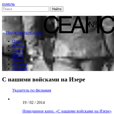
помочь
О нас
Журнал
Книги
Школа
Чапаев
Фильмы
Магазин
С нашими войсками на Изере
Указатель по фильмам
19 / 02 / 2014
Невиданное кино. «С нашими войсками на Изере»