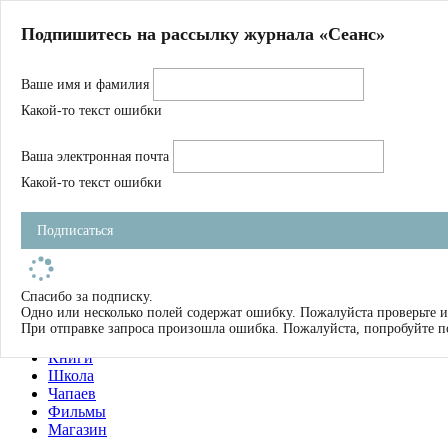
Главная
Подпишитесь на рассылку журнала «Сеанс»
О нас
Авторы
Ваше имя и фамилия
Магазин
Журнал
Какой-то текст ошибки
Книги
Спецпроекты
Ваша электронная почта
Школа
Устав
Какой-то текст ошибки
Отчетность
Фильмы
Подписаться
Имена
Тэги
искать
Спасибо за подписку.
Одно или несколько полей содержат ошибку. Пожалуйста проверьте и
О нас
При отправке запроса произошла ошибка. Пожалуйста, попробуйте п
Журнал
Книги
Школа
Чапаев
Фильмы
Магазин