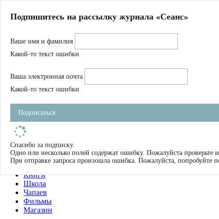
Главная
Подпишитесь на рассылку журнала «Сеанс»
О нас
Авторы
Ваше имя и фамилия
Магазин
Журнал
Какой-то текст ошибки
Книги
Спецпроекты
Ваша электронная почта
Школа
Устав
Какой-то текст ошибки
Отчетность
Фильмы
Подписаться
Имена
Тэги
искать
Спасибо за подписку.
Одно или несколько полей содержат ошибку. Пожалуйста проверьте и
О нас
При отправке запроса произошла ошибка. Пожалуйста, попробуйте п
Журнал
Книги
Школа
Чапаев
Фильмы
Магазин