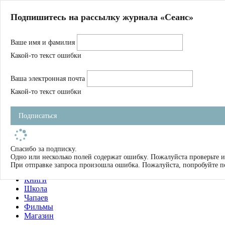
Главная
Подпишитесь на рассылку журнала «Сеанс»
О нас
Авторы
Ваше имя и фамилия
Магазин
Журнал
Какой-то текст ошибки
Книги
Спецпроекты
Ваша электронная почта
Школа
Устав
Какой-то текст ошибки
Отчетность
Фильмы
Подписаться
Имена
Тэги
искать
Спасибо за подписку.
Одно или несколько полей содержат ошибку. Пожалуйста проверьте и
О нас
При отправке запроса произошла ошибка. Пожалуйста, попробуйте п
Журнал
Книги
Школа
Чапаев
Фильмы
Магазин