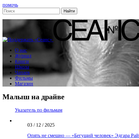
помочь
О нас
Журнал
Книги
Школа
Чапаев
Фильмы
Магазин
Малыш на драйве
Указатель по фильмам
03 / 12 / 2025
Опять не смешно — «Бегущий человек» Эдгара Рай