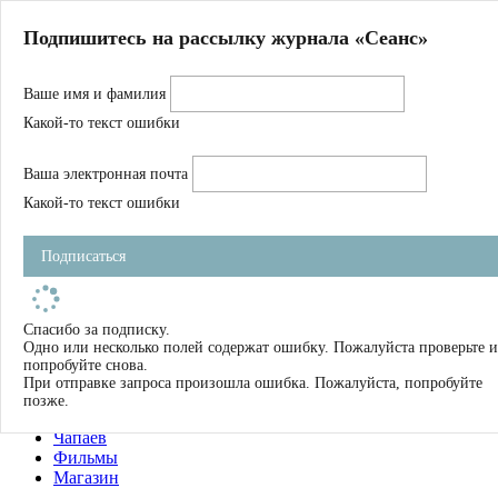
Главная
Подпишитесь на рассылку журнала «Сеанс»
О нас
Авторы
Ваше имя и фамилия
Магазин
Журнал
Какой-то текст ошибки
Книги
Спецпроекты
Ваша электронная почта
Школа
Устав
Какой-то текст ошибки
Отчетность
Фильмы
Подписаться
Имена
Тэги
искать
Спасибо за подписку.
Одно или несколько полей содержат ошибку. Пожалуйста проверьте и
О нас
попробуйте снова.
Журнал
При отправке запроса произошла ошибка. Пожалуйста, попробуйте
Книги
позже.
Школа
Чапаев
Фильмы
Магазин