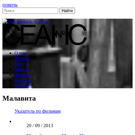
помочь
О нас
Журнал
Книги
Школа
Чапаев
Фильмы
Магазин
Малавита
Указатель по фильмам
20 / 09 / 2013