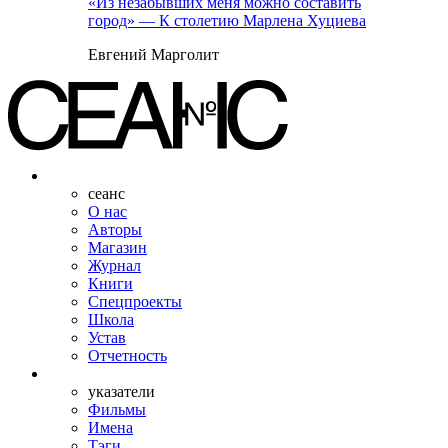
«Из незабывших меня можно составить
город» — К столетию Марлена Хуциева
Евгений Марголит
сеанс
О нас
Авторы
Магазин
Журнал
Книги
Спецпроекты
Школа
Устав
Отчетность
указатели
Фильмы
Имена
Тэги