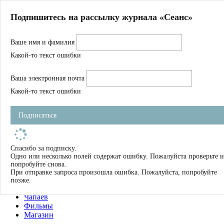
Главная
Подпишитесь на рассылку журнала «Сеанс»
О нас
Авторы
Ваше имя и фамилия
Магазин
Журнал
Какой-то текст ошибки
Книги
Спецпроекты
Ваша электронная почта
Школа
Устав
Какой-то текст ошибки
Отчетность
Фильмы
Подписаться
Имена
Тэги
искать
Спасибо за подписку.
Одно или несколько полей содержат ошибку. Пожалуйста проверьте и
О нас
попробуйте снова.
Журнал
При отправке запроса произошла ошибка. Пожалуйста, попробуйте
Книги
позже.
Школа
Чапаев
Фильмы
Магазин