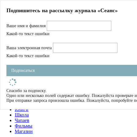
Главная
Подпишитесь на рассылку журнала «Сеанс»
О нас
Авторы
Ваше имя и фамилия
Магазин
Журнал
Какой-то текст ошибки
Книги
Спецпроекты
Ваша электронная почта
Школа
Устав
Какой-то текст ошибки
Отчетность
Фильмы
Подписаться
Имена
Тэги
искать
Спасибо за подписку.
Одно или несколько полей содержат ошибку. Пожалуйста проверьте и
О нас
При отправке запроса произошла ошибка. Пожалуйста, попробуйте п
Журнал
Книги
Школа
Чапаев
Фильмы
Магазин