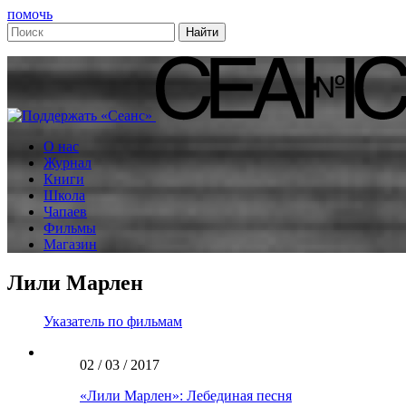
помочь
О нас
Журнал
Книги
Школа
Чапаев
Фильмы
Магазин
Лили Марлен
Указатель по фильмам
02 / 03 / 2017
«Лили Марлен»: Лебединая песня