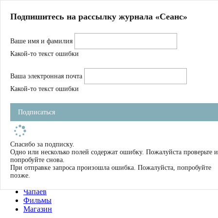
Главная
Подпишитесь на рассылку журнала «Сеанс»
О нас
Авторы
Ваше имя и фамилия
Магазин
Журнал
Какой-то текст ошибки
Книги
Спецпроекты
Ваша электронная почта
Школа
Устав
Какой-то текст ошибки
Отчетность
Фильмы
Подписаться
Имена
Тэги
искать
Спасибо за подписку.
Одно или несколько полей содержат ошибку. Пожалуйста проверьте и
О нас
попробуйте снова.
Журнал
При отправке запроса произошла ошибка. Пожалуйста, попробуйте
Книги
позже.
Школа
Чапаев
Фильмы
Магазин