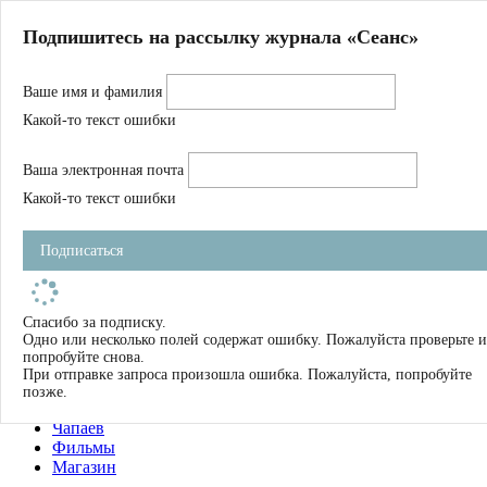
Главная
Подпишитесь на рассылку журнала «Сеанс»
О нас
Авторы
Ваше имя и фамилия
Магазин
Журнал
Какой-то текст ошибки
Книги
Спецпроекты
Ваша электронная почта
Школа
Устав
Какой-то текст ошибки
Отчетность
Фильмы
Подписаться
Имена
Тэги
искать
Спасибо за подписку.
Одно или несколько полей содержат ошибку. Пожалуйста проверьте и
О нас
попробуйте снова.
Журнал
При отправке запроса произошла ошибка. Пожалуйста, попробуйте
Книги
позже.
Школа
Чапаев
Фильмы
Магазин