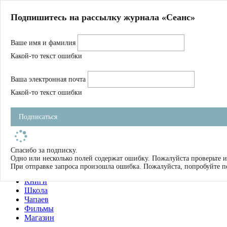
Главная
Подпишитесь на рассылку журнала «Сеанс»
О нас
Авторы
Ваше имя и фамилия
Магазин
Журнал
Какой-то текст ошибки
Книги
Спецпроекты
Ваша электронная почта
Школа
Устав
Какой-то текст ошибки
Отчетность
Фильмы
Подписаться
Имена
Тэги
искать
Спасибо за подписку.
Одно или несколько полей содержат ошибку. Пожалуйста проверьте и
О нас
При отправке запроса произошла ошибка. Пожалуйста, попробуйте п
Журнал
Книги
Школа
Чапаев
Фильмы
Магазин