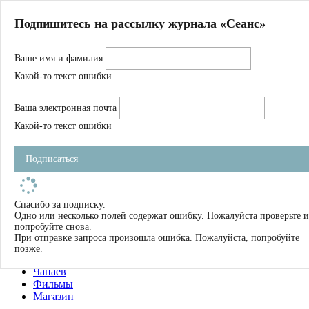
Главная
Подпишитесь на рассылку журнала «Сеанс»
О нас
Авторы
Ваше имя и фамилия
Магазин
Журнал
Какой-то текст ошибки
Книги
Спецпроекты
Ваша электронная почта
Школа
Устав
Какой-то текст ошибки
Отчетность
Фильмы
Подписаться
Имена
Тэги
искать
Спасибо за подписку.
Одно или несколько полей содержат ошибку. Пожалуйста проверьте и
О нас
попробуйте снова.
Журнал
При отправке запроса произошла ошибка. Пожалуйста, попробуйте
Книги
позже.
Школа
Чапаев
Фильмы
Магазин