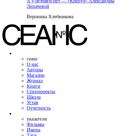
А у бедняги нет — «Крецул» Александры
Лихачевой
Вероника Хлебникова
сеанс
О нас
Авторы
Магазин
Журнал
Книги
Спецпроекты
Школа
Устав
Отчетность
указатели
Фильмы
Имена
Тэги