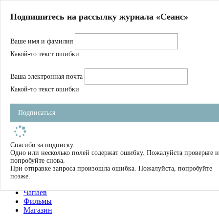
Главная
Подпишитесь на рассылку журнала «Сеанс»
О нас
Авторы
Ваше имя и фамилия
Магазин
Журнал
Какой-то текст ошибки
Книги
Спецпроекты
Ваша электронная почта
Школа
Устав
Какой-то текст ошибки
Отчетность
Фильмы
Подписаться
Имена
Тэги
искать
Спасибо за подписку.
Одно или несколько полей содержат ошибку. Пожалуйста проверьте и
О нас
попробуйте снова.
Журнал
При отправке запроса произошла ошибка. Пожалуйста, попробуйте
Книги
позже.
Школа
Чапаев
Фильмы
Магазин