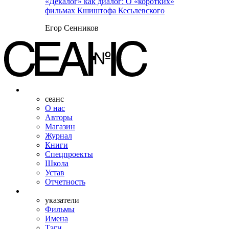
«Декалог» как диалог: О «коротких»
фильмах Кшиштофа Кесьлевского
Егор Сенников
сеанс
О нас
Авторы
Магазин
Журнал
Книги
Спецпроекты
Школа
Устав
Отчетность
указатели
Фильмы
Имена
Тэги