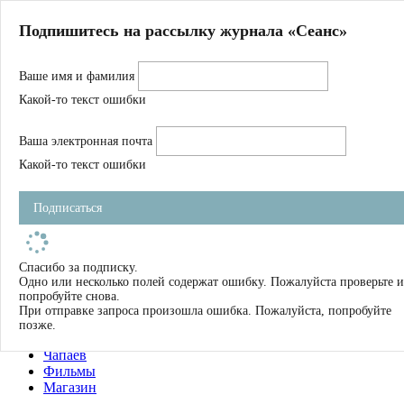
Главная
Подпишитесь на рассылку журнала «Сеанс»
О нас
Авторы
Ваше имя и фамилия
Магазин
Журнал
Какой-то текст ошибки
Книги
Спецпроекты
Ваша электронная почта
Школа
Устав
Какой-то текст ошибки
Отчетность
Фильмы
Подписаться
Имена
Тэги
искать
Спасибо за подписку.
Одно или несколько полей содержат ошибку. Пожалуйста проверьте и
О нас
попробуйте снова.
Журнал
При отправке запроса произошла ошибка. Пожалуйста, попробуйте
Книги
позже.
Школа
Чапаев
Фильмы
Магазин