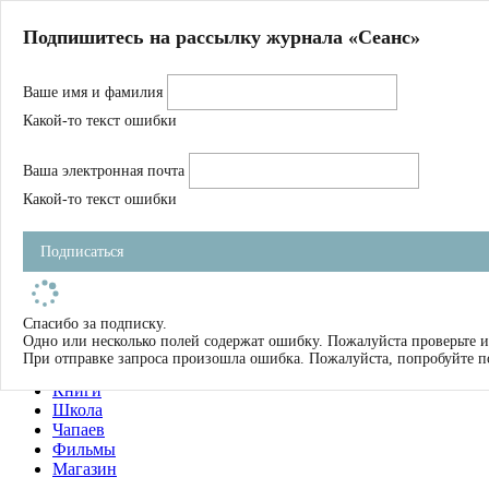
Главная
Подпишитесь на рассылку журнала «Сеанс»
О нас
Авторы
Ваше имя и фамилия
Магазин
Журнал
Какой-то текст ошибки
Книги
Спецпроекты
Ваша электронная почта
Школа
Устав
Какой-то текст ошибки
Отчетность
Фильмы
Подписаться
Имена
Тэги
искать
Спасибо за подписку.
Одно или несколько полей содержат ошибку. Пожалуйста проверьте и
О нас
При отправке запроса произошла ошибка. Пожалуйста, попробуйте п
Журнал
Книги
Школа
Чапаев
Фильмы
Магазин