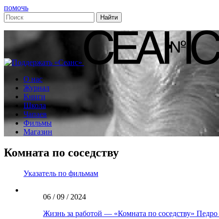
помочь
О нас
Журнал
Книги
Школа
Чапаев
Фильмы
Магазин
Комната по соседству
Указатель по фильмам
06 / 09 / 2024
Жизнь за работой — «Комната по соседству» Педр