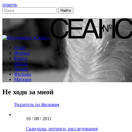
помочь
О нас
Журнал
Книги
Школа
Чапаев
Фильмы
Магазин
Не ходи за мной
Указатель по фильмам
16 / 08 / 2011
Скандалы, интриги, расследования