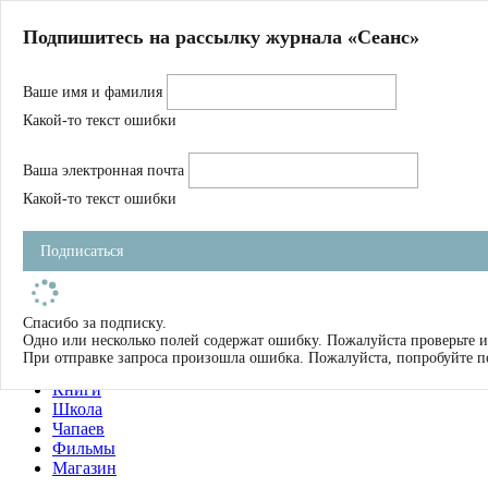
Главная
Подпишитесь на рассылку журнала «Сеанс»
О нас
Авторы
Ваше имя и фамилия
Магазин
Журнал
Какой-то текст ошибки
Книги
Спецпроекты
Ваша электронная почта
Школа
Устав
Какой-то текст ошибки
Отчетность
Фильмы
Подписаться
Имена
Тэги
искать
Спасибо за подписку.
Одно или несколько полей содержат ошибку. Пожалуйста проверьте и
О нас
При отправке запроса произошла ошибка. Пожалуйста, попробуйте п
Журнал
Книги
Школа
Чапаев
Фильмы
Магазин