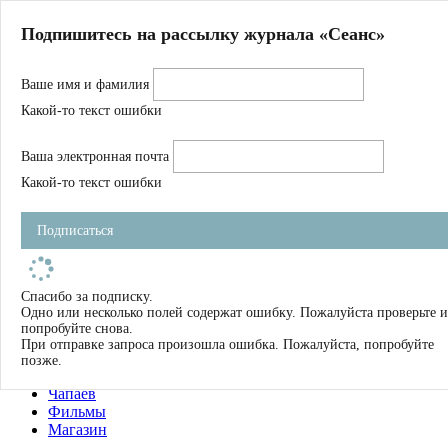
Главная
Подпишитесь на рассылку журнала «Сеанс»
О нас
Авторы
Ваше имя и фамилия
Магазин
Журнал
Какой-то текст ошибки
Книги
Спецпроекты
Ваша электронная почта
Школа
Устав
Какой-то текст ошибки
Отчетность
Фильмы
Подписаться
Имена
Тэги
искать
Спасибо за подписку.
Одно или несколько полей содержат ошибку. Пожалуйста проверьте и
О нас
попробуйте снова.
Журнал
При отправке запроса произошла ошибка. Пожалуйста, попробуйте
Книги
позже.
Школа
Чапаев
Фильмы
Магазин