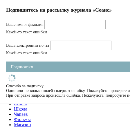
Главная
Подпишитесь на рассылку журнала «Сеанс»
О нас
Авторы
Ваше имя и фамилия
Магазин
Журнал
Какой-то текст ошибки
Книги
Спецпроекты
Ваша электронная почта
Школа
Устав
Какой-то текст ошибки
Отчетность
Фильмы
Подписаться
Имена
Тэги
искать
Спасибо за подписку.
Одно или несколько полей содержат ошибку. Пожалуйста проверьте и
О нас
При отправке запроса произошла ошибка. Пожалуйста, попробуйте п
Журнал
Книги
Школа
Чапаев
Фильмы
Магазин