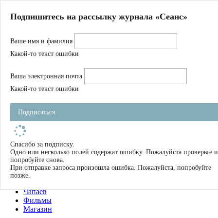
Главная
Подпишитесь на рассылку журнала «Сеанс»
О нас
Авторы
Ваше имя и фамилия
Магазин
Журнал
Какой-то текст ошибки
Книги
Спецпроекты
Ваша электронная почта
Школа
Устав
Какой-то текст ошибки
Отчетность
Фильмы
Подписаться
Имена
Тэги
искать
Спасибо за подписку.
Одно или несколько полей содержат ошибку. Пожалуйста проверьте и
О нас
попробуйте снова.
Журнал
При отправке запроса произошла ошибка. Пожалуйста, попробуйте
Книги
позже.
Школа
Чапаев
Фильмы
Магазин