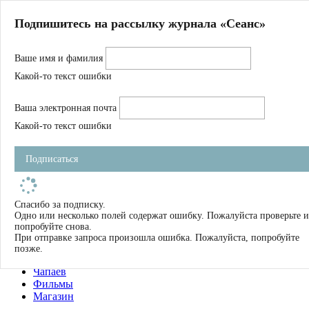
Главная
Подпишитесь на рассылку журнала «Сеанс»
О нас
Авторы
Ваше имя и фамилия
Магазин
Журнал
Какой-то текст ошибки
Книги
Спецпроекты
Ваша электронная почта
Школа
Устав
Какой-то текст ошибки
Отчетность
Фильмы
Подписаться
Имена
Тэги
искать
Спасибо за подписку.
Одно или несколько полей содержат ошибку. Пожалуйста проверьте и
О нас
попробуйте снова.
Журнал
При отправке запроса произошла ошибка. Пожалуйста, попробуйте
Книги
позже.
Школа
Чапаев
Фильмы
Магазин