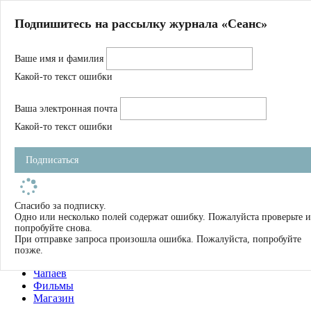
Главная
Подпишитесь на рассылку журнала «Сеанс»
О нас
Авторы
Ваше имя и фамилия
Магазин
Журнал
Какой-то текст ошибки
Книги
Спецпроекты
Ваша электронная почта
Школа
Устав
Какой-то текст ошибки
Отчетность
Фильмы
Подписаться
Имена
Тэги
искать
Спасибо за подписку.
Одно или несколько полей содержат ошибку. Пожалуйста проверьте и
О нас
попробуйте снова.
Журнал
При отправке запроса произошла ошибка. Пожалуйста, попробуйте
Книги
позже.
Школа
Чапаев
Фильмы
Магазин