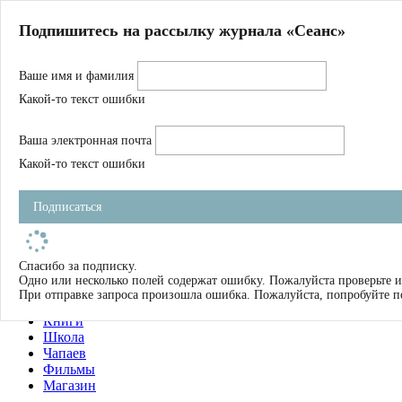
Главная
Подпишитесь на рассылку журнала «Сеанс»
О нас
Авторы
Ваше имя и фамилия
Магазин
Журнал
Какой-то текст ошибки
Книги
Спецпроекты
Ваша электронная почта
Школа
Устав
Какой-то текст ошибки
Отчетность
Фильмы
Подписаться
Имена
Тэги
искать
Спасибо за подписку.
Одно или несколько полей содержат ошибку. Пожалуйста проверьте и
О нас
При отправке запроса произошла ошибка. Пожалуйста, попробуйте п
Журнал
Книги
Школа
Чапаев
Фильмы
Магазин