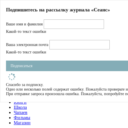
Главная
Подпишитесь на рассылку журнала «Сеанс»
О нас
Авторы
Ваше имя и фамилия
Магазин
Журнал
Какой-то текст ошибки
Книги
Спецпроекты
Ваша электронная почта
Школа
Устав
Какой-то текст ошибки
Отчетность
Фильмы
Подписаться
Имена
Тэги
искать
Спасибо за подписку.
Одно или несколько полей содержат ошибку. Пожалуйста проверьте и
О нас
При отправке запроса произошла ошибка. Пожалуйста, попробуйте п
Журнал
Книги
Школа
Чапаев
Фильмы
Магазин