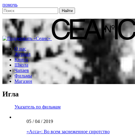
помочь
О нас
Журнал
Книги
Школа
Чапаев
Фильмы
Магазин
Игла
Указатель по фильмам
05 / 04 / 2019
«Асса»: Во всем заснеженное сиротство