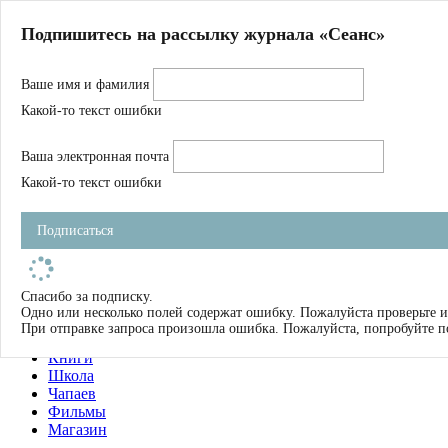
Главная
Подпишитесь на рассылку журнала «Сеанс»
О нас
Авторы
Ваше имя и фамилия
Магазин
Журнал
Какой-то текст ошибки
Книги
Спецпроекты
Ваша электронная почта
Школа
Устав
Какой-то текст ошибки
Отчетность
Фильмы
Подписаться
Имена
Тэги
искать
Спасибо за подписку.
Одно или несколько полей содержат ошибку. Пожалуйста проверьте и
О нас
При отправке запроса произошла ошибка. Пожалуйста, попробуйте п
Журнал
Книги
Школа
Чапаев
Фильмы
Магазин