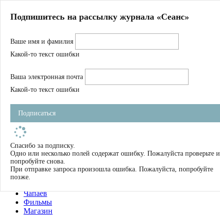
Главная
Подпишитесь на рассылку журнала «Сеанс»
О нас
Авторы
Ваше имя и фамилия
Магазин
Журнал
Какой-то текст ошибки
Книги
Спецпроекты
Ваша электронная почта
Школа
Устав
Какой-то текст ошибки
Отчетность
Фильмы
Подписаться
Имена
Тэги
искать
Спасибо за подписку.
Одно или несколько полей содержат ошибку. Пожалуйста проверьте и
О нас
попробуйте снова.
Журнал
При отправке запроса произошла ошибка. Пожалуйста, попробуйте
Книги
позже.
Школа
Чапаев
Фильмы
Магазин