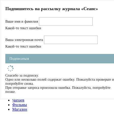
Главная
Подпишитесь на рассылку журнала «Сеанс»
О нас
Авторы
Ваше имя и фамилия
Магазин
Журнал
Какой-то текст ошибки
Книги
Спецпроекты
Ваша электронная почта
Школа
Устав
Какой-то текст ошибки
Отчетность
Фильмы
Подписаться
Имена
Тэги
искать
Спасибо за подписку.
Одно или несколько полей содержат ошибку. Пожалуйста проверьте и
О нас
попробуйте снова.
Журнал
При отправке запроса произошла ошибка. Пожалуйста, попробуйте
Книги
позже.
Школа
Чапаев
Фильмы
Магазин