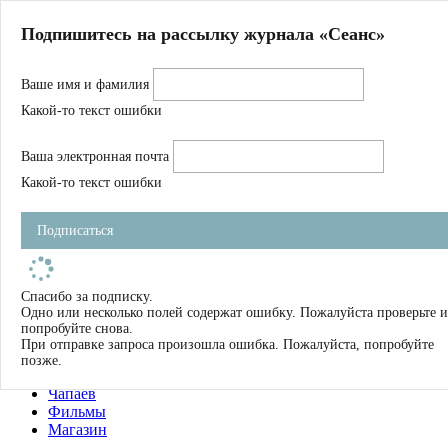
Главная
Подпишитесь на рассылку журнала «Сеанс»
О нас
Авторы
Ваше имя и фамилия
Магазин
Журнал
Какой-то текст ошибки
Книги
Спецпроекты
Ваша электронная почта
Школа
Устав
Какой-то текст ошибки
Отчетность
Фильмы
Подписаться
Имена
Тэги
искать
Спасибо за подписку.
Одно или несколько полей содержат ошибку. Пожалуйста проверьте и
О нас
попробуйте снова.
Журнал
При отправке запроса произошла ошибка. Пожалуйста, попробуйте
Книги
позже.
Школа
Чапаев
Фильмы
Магазин