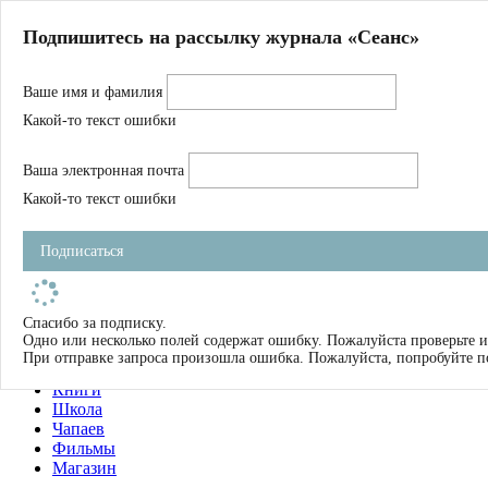
Главная
Подпишитесь на рассылку журнала «Сеанс»
О нас
Авторы
Ваше имя и фамилия
Магазин
Журнал
Какой-то текст ошибки
Книги
Спецпроекты
Ваша электронная почта
Школа
Устав
Какой-то текст ошибки
Отчетность
Фильмы
Подписаться
Имена
Тэги
искать
Спасибо за подписку.
Одно или несколько полей содержат ошибку. Пожалуйста проверьте и
О нас
При отправке запроса произошла ошибка. Пожалуйста, попробуйте п
Журнал
Книги
Школа
Чапаев
Фильмы
Магазин