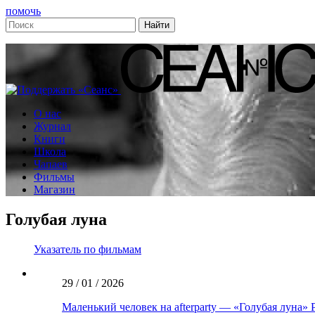
помочь
О нас
Журнал
Книги
Школа
Чапаев
Фильмы
Магазин
Голубая луна
Указатель по фильмам
29 / 01 / 2026
Маленький человек на afterparty — «Голубая луна»