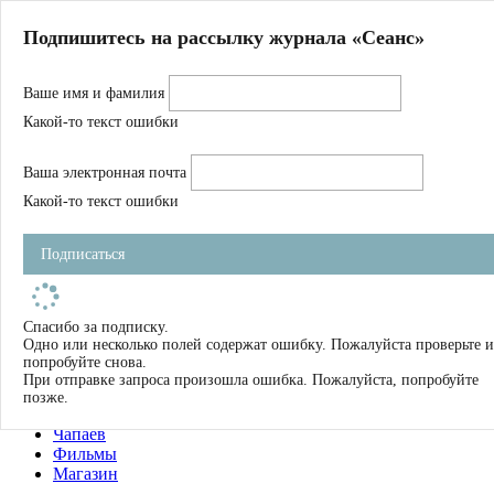
Главная
Подпишитесь на рассылку журнала «Сеанс»
О нас
Авторы
Ваше имя и фамилия
Магазин
Журнал
Какой-то текст ошибки
Книги
Спецпроекты
Ваша электронная почта
Школа
Устав
Какой-то текст ошибки
Отчетность
Фильмы
Подписаться
Имена
Тэги
искать
Спасибо за подписку.
Одно или несколько полей содержат ошибку. Пожалуйста проверьте и
О нас
попробуйте снова.
Журнал
При отправке запроса произошла ошибка. Пожалуйста, попробуйте
Книги
позже.
Школа
Чапаев
Фильмы
Магазин