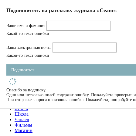
Главная
Подпишитесь на рассылку журнала «Сеанс»
О нас
Авторы
Ваше имя и фамилия
Магазин
Журнал
Какой-то текст ошибки
Книги
Спецпроекты
Ваша электронная почта
Школа
Устав
Какой-то текст ошибки
Отчетность
Фильмы
Подписаться
Имена
Тэги
искать
Спасибо за подписку.
Одно или несколько полей содержат ошибку. Пожалуйста проверьте и
О нас
При отправке запроса произошла ошибка. Пожалуйста, попробуйте п
Журнал
Книги
Школа
Чапаев
Фильмы
Магазин