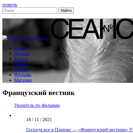
помочь
О нас
Журнал
Книги
Школа
Чапаев
Фильмы
Магазин
Французский вестник
Указатель по фильмам
18 / 11 / 2021
Господа все в Париже — «Французский вестник» У