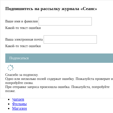
Главная
Подпишитесь на рассылку журнала «Сеанс»
О нас
Авторы
Ваше имя и фамилия
Магазин
Журнал
Какой-то текст ошибки
Книги
Спецпроекты
Ваша электронная почта
Школа
Устав
Какой-то текст ошибки
Отчетность
Фильмы
Подписаться
Имена
Тэги
искать
Спасибо за подписку.
Одно или несколько полей содержат ошибку. Пожалуйста проверьте и
О нас
попробуйте снова.
Журнал
При отправке запроса произошла ошибка. Пожалуйста, попробуйте
Книги
позже.
Школа
Чапаев
Фильмы
Магазин