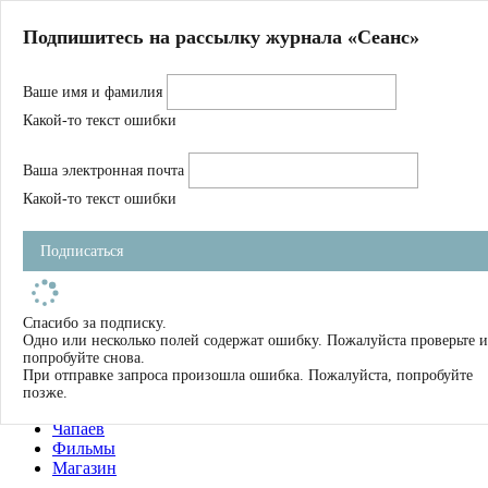
Главная
Подпишитесь на рассылку журнала «Сеанс»
О нас
Авторы
Ваше имя и фамилия
Магазин
Журнал
Какой-то текст ошибки
Книги
Спецпроекты
Ваша электронная почта
Школа
Устав
Какой-то текст ошибки
Отчетность
Фильмы
Подписаться
Имена
Тэги
искать
Спасибо за подписку.
Одно или несколько полей содержат ошибку. Пожалуйста проверьте и
О нас
попробуйте снова.
Журнал
При отправке запроса произошла ошибка. Пожалуйста, попробуйте
Книги
позже.
Школа
Чапаев
Фильмы
Магазин