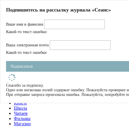
Главная
Подпишитесь на рассылку журнала «Сеанс»
О нас
Авторы
Ваше имя и фамилия
Магазин
Журнал
Какой-то текст ошибки
Книги
Спецпроекты
Ваша электронная почта
Школа
Устав
Какой-то текст ошибки
Отчетность
Фильмы
Подписаться
Имена
Тэги
искать
Спасибо за подписку.
Одно или несколько полей содержат ошибку. Пожалуйста проверьте и
О нас
При отправке запроса произошла ошибка. Пожалуйста, попробуйте п
Журнал
Книги
Школа
Чапаев
Фильмы
Магазин